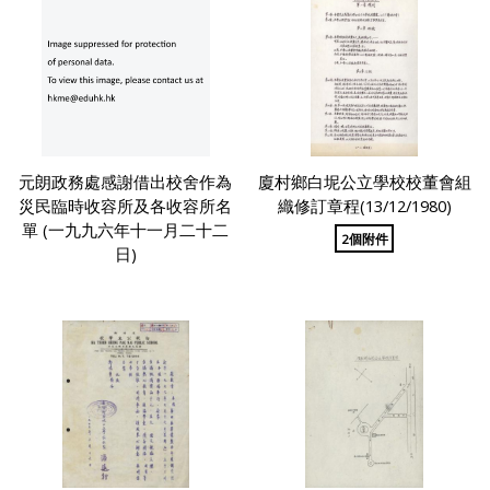
元朗政務處感謝借出校舍作為
廈村鄉白坭公立學校校董會組
災民臨時收容所及各收容所名
織修訂章程(13/12/1980)
單 (一九九六年十一月二十二
2個附件
日)