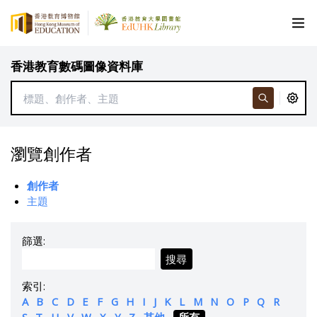
香港教育數碼圖像資料庫
瀏覽創作者
創作者
主題
篩選:
搜尋
索引:
A
B
C
D
E
F
G
H
I
J
K
L
M
N
O
P
Q
R
S
T
U
V
W
X
Y
Z
其他
所有