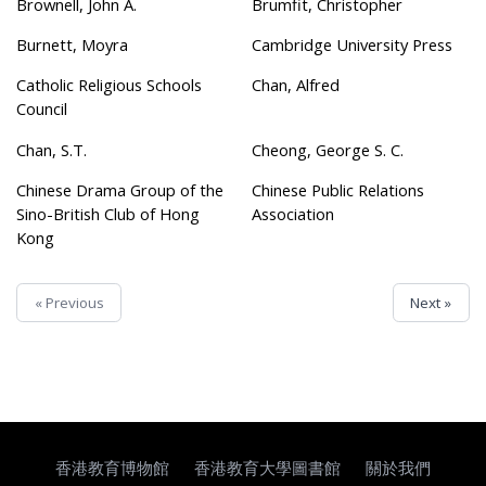
Brownell, John A.
Brumfit, Christopher
Burnett, Moyra
Cambridge University Press
Catholic Religious Schools
Chan, Alfred
Council
Chan, S.T.
Cheong, George S. C.
Chinese Drama Group of the
Chinese Public Relations
Sino-British Club of Hong
Association
Kong
« Previous
Next »
香港教育博物館
香港教育大學圖書館
關於我們