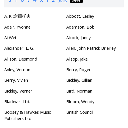
A. K. 謝爾托夫
Abbott, Lesley
Adair, Yvonne
Adamson, Bob
Ai Wei
Alcock, Janey
Alexander, L. G.
Allen, John Patrick Brierley
Allison, Desmond
Allsop, Jake
Anley, Vernon
Berry, Roger
Berry, Vivien
Bickley, Gillian
Bickley, Verner
Bird, Norman
Blackwell Ltd.
Bloom, Wendy
Boosey & Hawkes Music
British Council
Publishers Ltd