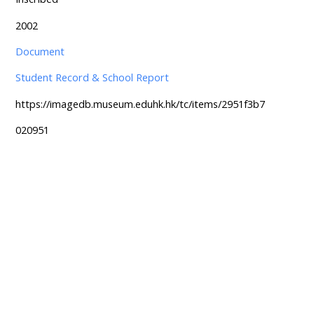
2002
Document
Student Record & School Report
https://imagedb.museum.eduhk.hk/tc/items/2951f3b7
020951