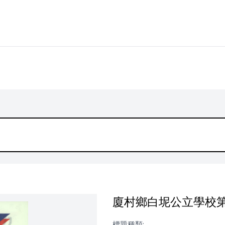
廈村鄉白坭公立學校第三
標題種類: