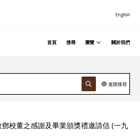
English
首頁
搜尋
瀏覽
關於我們
進階搜尋
鄧校董之感謝及畢業頒獎禮邀請信 (一九