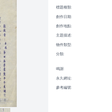
標題種類:
創作日期:
創作地點:
主題描述:
物件類型:
分類:
鳴謝:
永久網址:
參考編號: