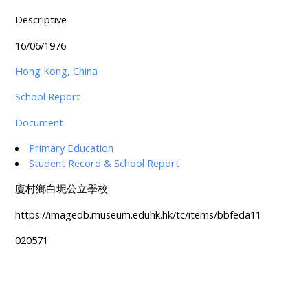
Descriptive
16/06/1976
Hong Kong, China
School Report
Document
Primary Education
Student Record & School Report
廈村鄉白坭公立學校
https://imagedb.museum.eduhk.hk/tc/items/bbfeda11
020571