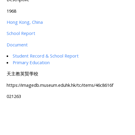
1968
Hong Kong, China
School Report
Document
Student Record & School Report
Primary Education
天主教英賢學校
https://imagedb.museum.eduhk.hk/tc/items/46c8616f
021263