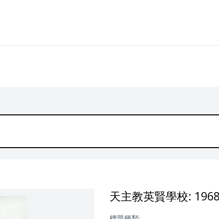
天主教英賢學校: 19
標題種類: