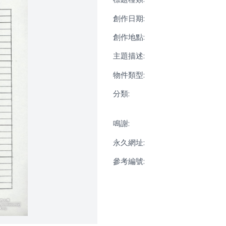
創作日期:
創作地點:
主題描述:
物件類型:
分類:
鳴謝:
永久網址:
參考編號: