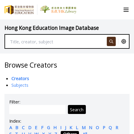
Hong Kong Education Image Database
Browse Creators
Creators
Subjects
Filter:
Search
Index:
A
B
C
D
E
F
G
H
I
J
K
L
M
N
O
P
Q
R
S
T
U
V
W
X
Y
Z
Others
All