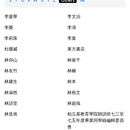
李援華
李文治
李榮
李濤
李莉珠
李葉
杜國威
東方書店
林仰山
林俊千
林友竹
林幽
林建生
林本
林淑然
林裕文
林語堂
林超哉
林迭肯
柏立基教育學院師訓班七三至
七五年度畢業同學錄編輯委員
會