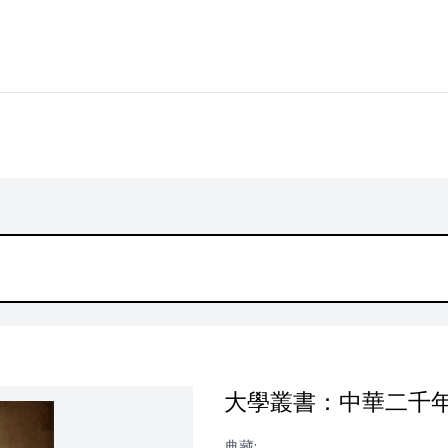
大學叢書：中華二千
典藏: