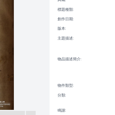
標題種類:
創作日期:
版本:
主題描述:
物品描述簡介:
物件類型:
分類:
鳴謝: