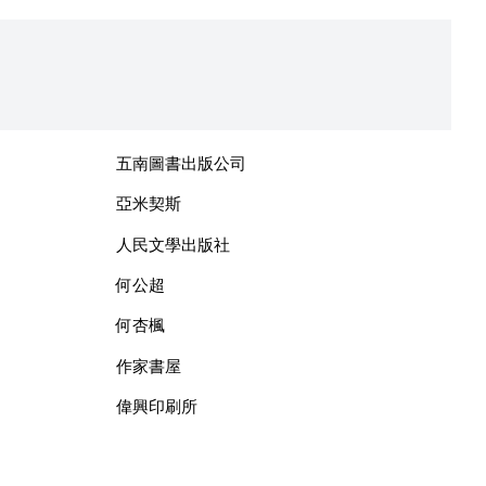
五南圖書出版公司
亞米契斯
人民文學出版社
何公超
何杏楓
作家書屋
偉興印刷所