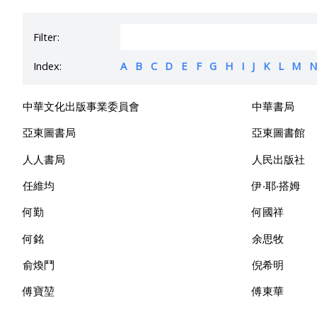
Filter:
Index:
A
B
C
D
E
F
G
H
I
J
K
L
M
N
中華文化出版事業委員會
中華書局
亞東圖書局
亞東圖書館
人人書局
人民出版社
任維均
伊‧耶‧搭姆
何勤
何國祥
何銘
余思牧
俞煥鬥
倪希明
傅寶堃
傅東華