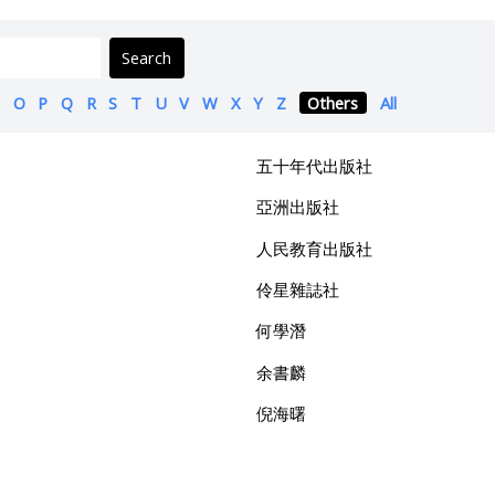
Search
O
P
Q
R
S
T
U
V
W
X
Y
Z
Others
All
五十年代出版社
亞洲出版社
人民教育出版社
伶星雜誌社
何學潛
余書麟
倪海曙