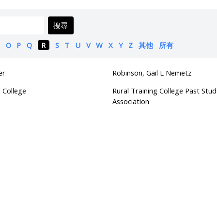
搜尋
O
P
Q
R
S
T
U
V
W
X
Y
Z
其他
所有
er
Robinson, Gail L Nemetz
g College
Rural Training College Past Stud
Association