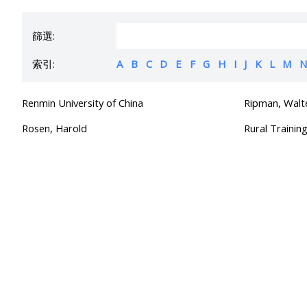
篩選:
索引:
A
B
C
D
E
F
G
H
I
J
K
L
M
N
Renmin University of China
Ripman, Walt
Rosen, Harold
Rural Trainin