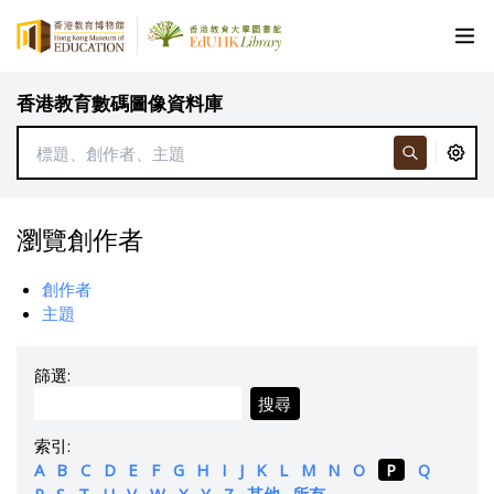
香港教育數碼圖像資料庫
瀏覽創作者
創作者
主題
篩選:
搜尋
索引:
A
B
C
D
E
F
G
H
I
J
K
L
M
N
O
P
Q
R
S
T
U
V
W
X
Y
Z
其他
所有