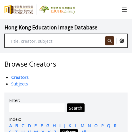
Hong Kong Education Image Database
Browse Creators
Creators
Subjects
Filter:
Search
Index:
A
B
C
D
E
F
G
H
I
J
K
L
M
N
O
P
Q
R
S
T
U
V
W
X
Y
Z
Others
All