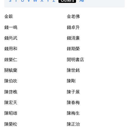
金穀
金老佛
錢一鳴
錢卓升
錢尚武
錢清廉
錢用和
鍾期榮
鍾樂仁
開明書店
關毓蘭
陳世銘
陳伯吹
陳剛
陳啓樵
陳子展
陳宏天
陳春梅
陳昭雄
陳梅生
陳榮松
陳正治