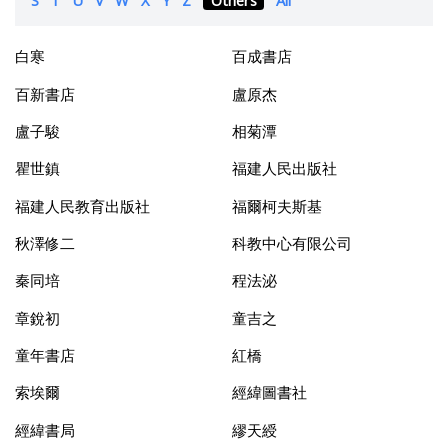
白寒
百成書店
百新書店
盧原杰
盧子駿
相菊潭
瞿世鎮
福建人民出版社
福建人民教育出版社
福爾柯夫斯基
秋澤修二
科教中心有限公司
秦同培
程法泌
章銳初
童吉之
童年書店
紅橋
索埃爾
經緯圖書社
經緯書局
繆天綬