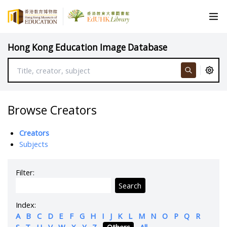
Hong Kong Education Image Database
Browse Creators
Creators
Subjects
Filter:
Search
Index:
A
B
C
D
E
F
G
H
I
J
K
L
M
N
O
P
Q
R
S
T
U
V
W
X
Y
Z
Others
All