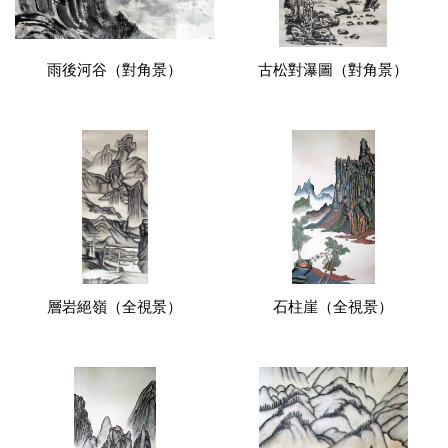
雨後河谷（對角景）
古松對瀑圖（對角景）
層岩絕嶺（全視景）
石柱崖（全視景）