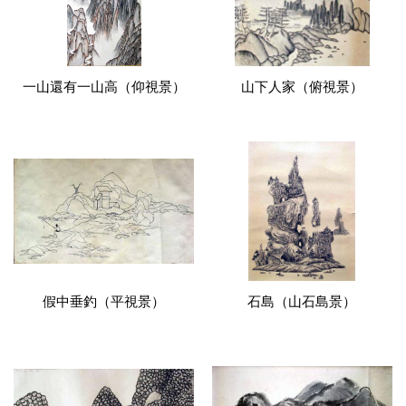
一山還有一山高（仰視景）
山下人家（俯視景）
假中垂釣（平視景）
石島（山石島景）