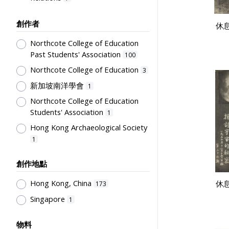
Educational Research
3
創作者
休息
Primary Education
2
Northcote College of Education
Humanities and Arts
1
Past Students' Association
100
Student Life & Leisure Activities,
Northcote College of Education
3
Summer Activities; Peer Groups
1
新加坡南洋學會
Secondary Education
1
1
Northcote College of Education
Education Reforms
1
Students' Association
1
Hong Kong Archaeological Society
1
創作地點
Hong Kong, China
休息
173
Singapore
1
物料