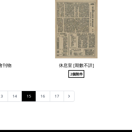
會刊物
休息室 [期數不詳]
2個附件
15
13
14
16
17