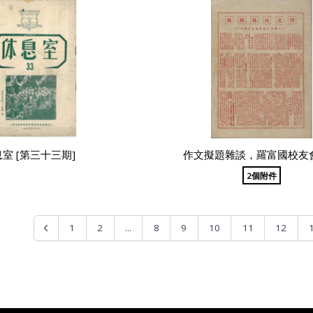
室 [第三十三期]
作文擬題雜談，羅富國校友
2個附件
...
1
2
8
9
10
11
12