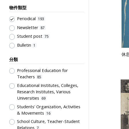
物件類型
Periodical
193
Newsletter
87
Student post
75
Bulletin
1
休息
分類
Professional Education for
Teachers
85
Educational Institutes, Colleges,
Research Institutes, Various
Universities
69
Students' Organization, Activities
& Movements
16
School Culture, Teacher-Student
Relations
7