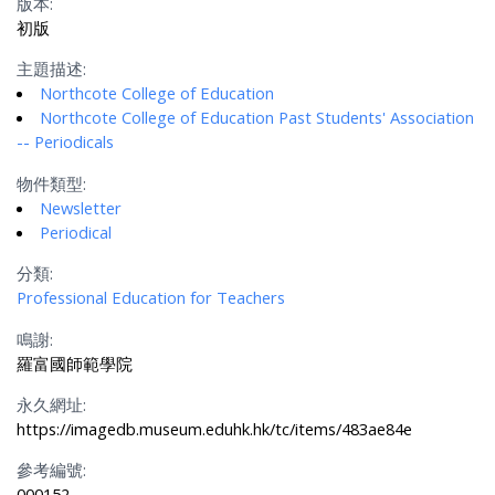
版本:
初版
主題描述:
Northcote College of Education
Northcote College of Education Past Students' Association
-- Periodicals
物件類型:
Newsletter
Periodical
分類:
Professional Education for Teachers
鳴謝:
羅富國師範學院
永久網址:
https://imagedb.museum.eduhk.hk/tc/items/483ae84e
參考編號:
000152