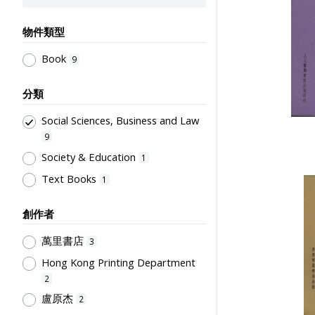
物件類型
Book
9
分類
Social Sciences, Business and Law
9
Society & Education
1
Text Books
1
創作者
萬里書店
3
Hong Kong Printing Department
2
盧原杰
2