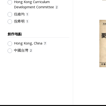
Hong Kong Curriculum
Development Committee
2
任維均
1
倪希明
1
聯合圖書公司
1
創作地點
梁壽海
1
香港立信圖書公司
Hong Kong, China
1
7
賴愛民
中國台灣
1
2
人人書局
1
劉佐人
1
國立政治大學公共行政企業管理教
育中心
1