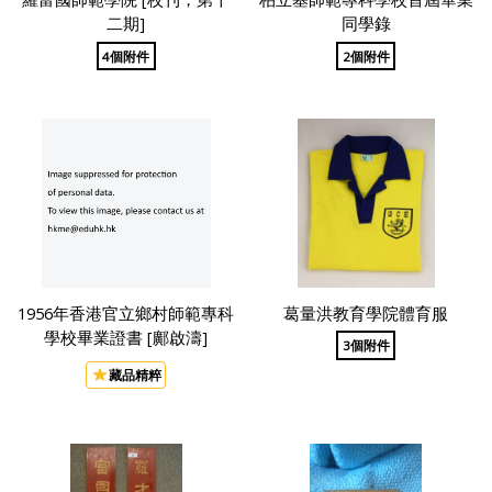
二期]
同學錄
4個附件
2個附件
1956年香港官立鄉村師範專科
葛量洪教育學院體育服
學校畢業證書 [鄺啟濤]
3個附件
藏品精粹