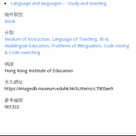
Language and languages -- Study and teaching
物件類型:
Book
分類:
Medium of Instruction, Language of Teaching, Bi-&
Multilingual Education, Problems of Bilingualism, Code-mixing
& Code-switching
鳴謝:
Hong Kong Institute of Education
永久網址:
https://imagedb.museum.eduhk.hk/tc/items/c7905ae9
參考編號:
001322