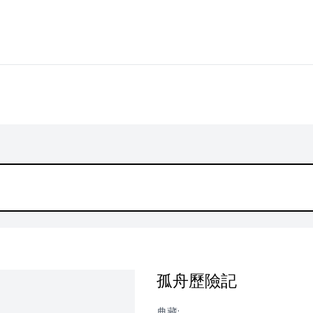
孤舟歷險記
典藏: