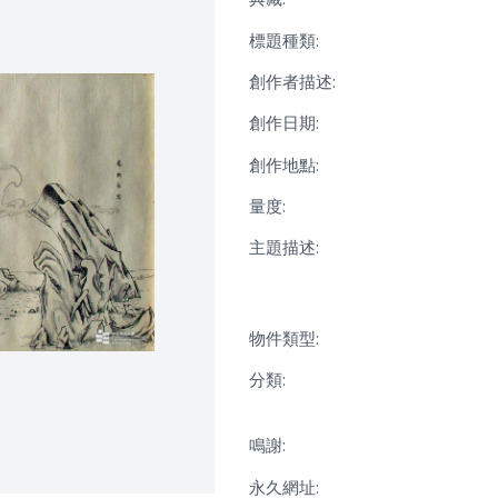
標題種類:
創作者描述:
創作日期:
創作地點:
量度:
主題描述:
物件類型:
分類:
鳴謝:
永久網址: