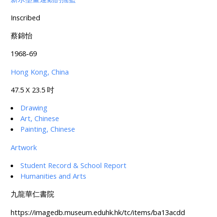
Inscribed
蔡錦怡
1968-69
Hong Kong, China
47.5 X 23.5 吋
Drawing
Art, Chinese
Painting, Chinese
Artwork
Student Record & School Report
Humanities and Arts
九龍華仁書院
https://imagedb.museum.eduhk.hk/tc/items/ba13acdd