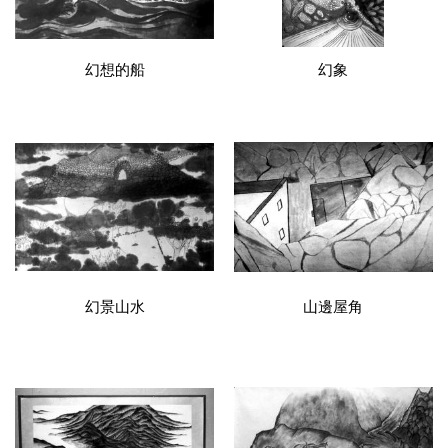
幻想的船
幻象
幻景山水
山邊屋角