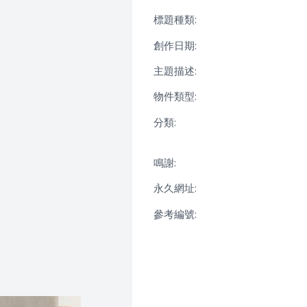
標題種類:
創作日期:
主題描述:
物件類型:
分類:
鳴謝:
永久網址:
參考編號: