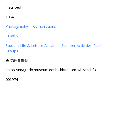
Inscribed
1984
Photography -- Competitions
Trophy
Student Life & Leisure Activities, Summer Activities; Peer
Groups
香港教育學院
https://imagedb.museum.eduhk.hk/tc/items/b6cc8bf3
001974