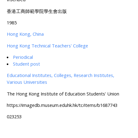
香港工商師範學院學生會出版
1985
Hong Kong, China
Hong Kong Technical Teachers' College
Periodical
Student post
Educational Institutes, Colleges, Research Institutes,
Various Universities
The Hong Kong Institute of Education Students' Union
https://imagedb.museum.eduhk.hk/tc/items/b1687743
023253