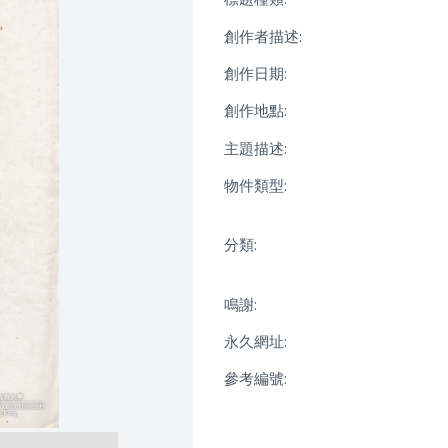
創作者描述:
創作日期:
創作地點:
主題描述:
物件類型:
分類:
鳴謝:
永久網址:
參考編號: