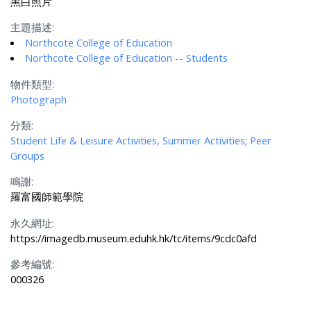
黑白照片
主題描述:
Northcote College of Education
Northcote College of Education -- Students
物件類型:
Photograph
分類:
Student Life & Leisure Activities, Summer Activities; Peer
Groups
鳴謝:
羅富國師範學院
永久網址:
https://imagedb.museum.eduhk.hk/tc/items/9cdc0afd
參考編號:
000326