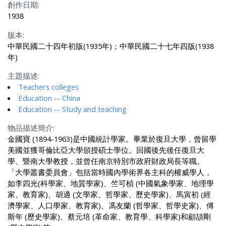
創作日期:
1938
版本:
中華民國二十四年初版(1935年)；中華民國二十七年四版(1938
年)
主題描述:
Teachers colleges
Education -- China
Education -- Study and teaching
物品描述簡介:
金國寶 (1894-1963)是中國統計學家。畢業於復旦大學，曾留學
美國並獲哥倫比亞大學頒授碩士學位。回國後先後任復旦大
學、暨南大學教授，並曾任南京特別市政府財政局長等職。
「大學叢書委員會」包括當時國內學術界各主科的權威學人，
如李四光(科學家、地質學家)、竺可楨 (中國氣象學家、地理學
家、教育家)、胡適 (文學家、哲學家、歷史學家)、馬寅初 (經
濟學家、人口學家、教育家)、馮友蘭 (哲學家、哲學史家)、傅
斯年 (歷史學家)、蔡元培 (革命家、教育學、科學家)和顧頡剛