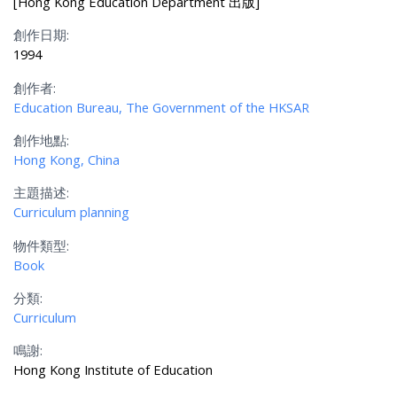
[Hong Kong Education Department 出版]
創作日期:
1994
創作者:
Education Bureau, The Government of the HKSAR
創作地點:
Hong Kong, China
主題描述:
Curriculum planning
物件類型:
Book
分類:
Curriculum
鳴謝:
Hong Kong Institute of Education