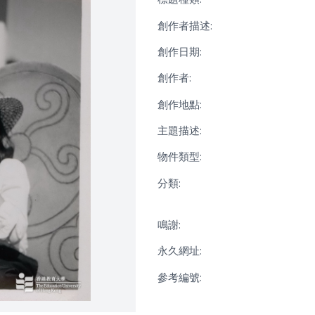
創作者描述:
創作日期:
創作者:
創作地點:
主題描述:
物件類型:
分類:
鳴謝:
永久網址:
參考編號: