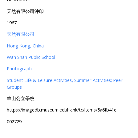
天然有限公司沖印
1967
天然有限公司
Hong Kong, China
Wah Shan Public School
Photograph
Student Life & Leisure Activities, Summer Activities; Peer
Groups
華山公立學校
https://imagedb.museum.eduhk.hk/tc/items/5a6fb41e
002729