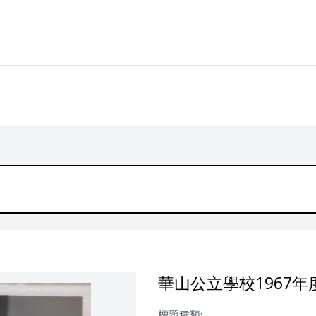
華山公立學校1967
標題種類: