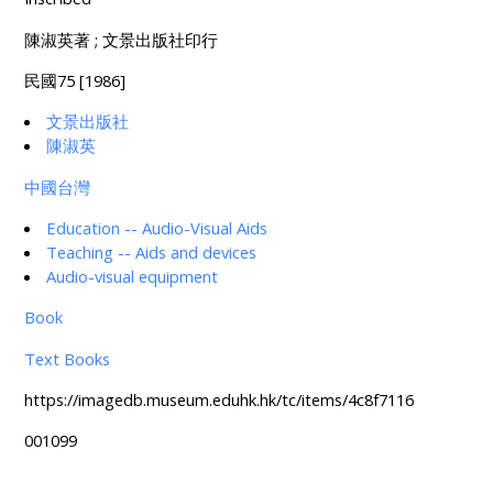
陳淑英著 ; 文景出版社印行
民國75 [1986]
文景出版社
陳淑英
中國台灣
Education -- Audio-Visual Aids
Teaching -- Aids and devices
Audio-visual equipment
Book
Text Books
https://imagedb.museum.eduhk.hk/tc/items/4c8f7116
001099