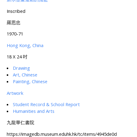
Inscribed
羅思忠
1970-71
Hong Kong, China
18 X 24 吋
Drawing
Art, Chinese
Painting, Chinese
Artwork
Student Record & School Report
Humanities and Arts
九龍華仁書院
https://imagedb.museum.eduhk.hk/tc/items/4945de0d