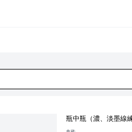
瓶中瓶（濃、淡墨線
典藏: