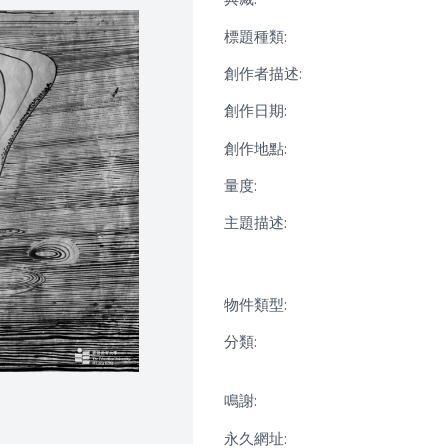
標題種類:
創作者描述:
創作日期:
創作地點:
量度:
主題描述:
物件類型:
分類:
鳴謝:
永久網址: