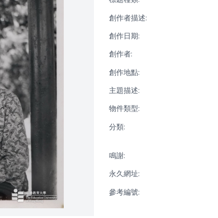
創作者描述:
創作日期:
創作者:
創作地點:
主題描述:
物件類型:
分類:
鳴謝:
永久網址:
參考編號: