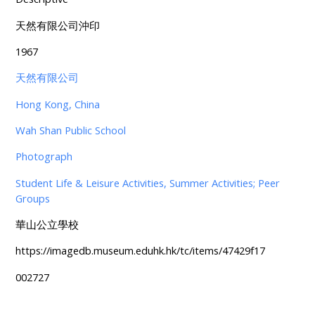
天然有限公司沖印
1967
天然有限公司
Hong Kong, China
Wah Shan Public School
Photograph
Student Life & Leisure Activities, Summer Activities; Peer
Groups
華山公立學校
https://imagedb.museum.eduhk.hk/tc/items/47429f17
002727