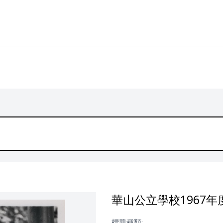
華山公立學校1967
標題種類: