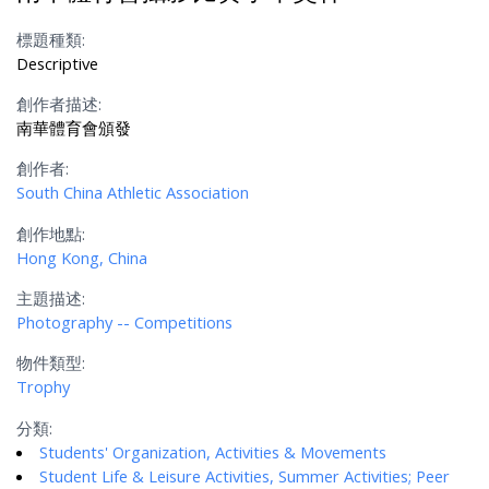
標題種類:
Descriptive
創作者描述:
南華體育會頒發
創作者:
South China Athletic Association
創作地點:
Hong Kong, China
主題描述:
Photography -- Competitions
物件類型:
Trophy
分類:
Students' Organization, Activities & Movements
Student Life & Leisure Activities, Summer Activities; Peer