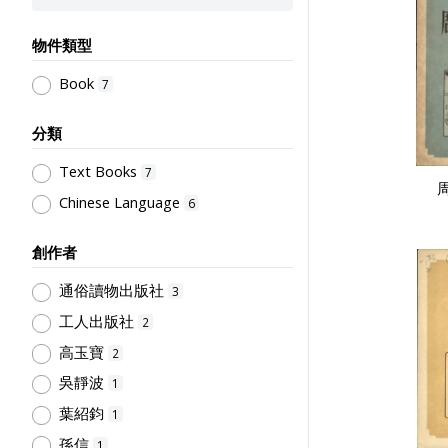
物件類型
Book
7
分類
Text Books
7
Chinese Language
6
創作者
通俗讀物出版社
3
工人出版社
2
高玉寶
2
吳靜波
1
葉紹鈞
1
孫信
1