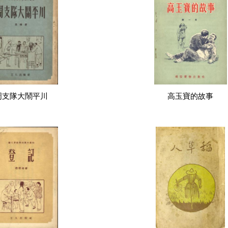
周支隊大鬧平川
高玉寶的故事