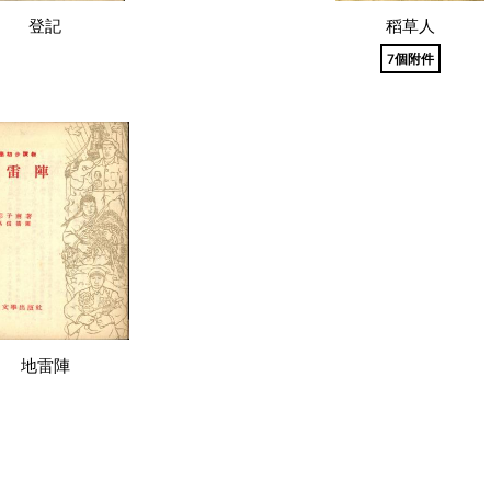
登記
稻草人
7個附件
地雷陣