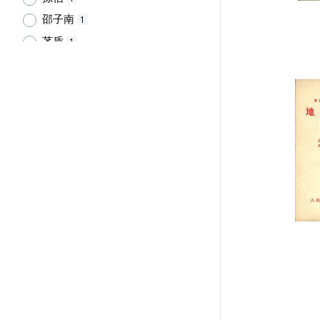
邵子南
1
茅盾
1
趙樹理
1
開明書店
1
馬烽
1