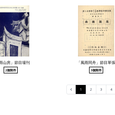
雨山房」節目場刊
「風雨同舟」節目單
2個附件
3個附件
1
2
3
4