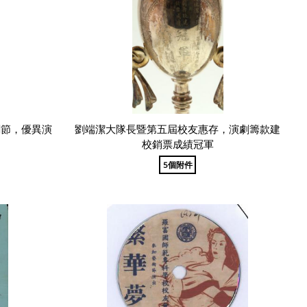
劇節，優異演
劉端潔大隊長暨第五屆校友惠存，演劇籌款建
校銷票成績冠軍
5個附件