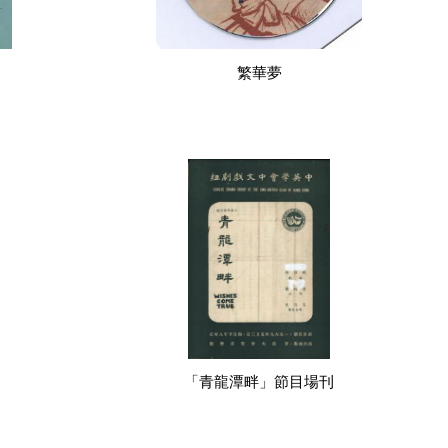
繁華夢
刊
「青龍潭畔」節目場刊