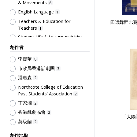
& Movements
8
English Language
1
Teachers & Education for
四師舞蹈比賽
Teachers
1
Student Life & Leisure Activities,
Summer Activities; Peer Groups
1
創作者
Supervisors, School Principals &
李援華
Administrators
8
1
市政局香港話劇團
3
潘惠森
2
Northcote College of Education
Past Students' Association
2
丁家湘
2
香港戲劇協會
2
「太陽
莫級蘭
2
花城出版社
2
創作地點