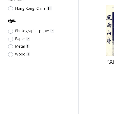
何杏楓
1
Hong Kong, China
11
陳玉蘭
1
杜國威
1
物料
王守謙
1
Photographic paper
6
Northcote College of Education
Paper
2
Students' Association
1
Metal
1
陳鍚忠
1
Wood
1
吳建生
1
「風
香港學校戲劇議會
1
Rural Training College Past
Students' Association
1
Chinese Drama Group of the Sino-
British Club of Hong Kong
1
Education Bureau, The
Government of the HKSAR
1
香港戲劇工程
1