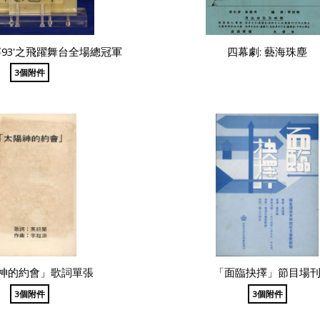
93'之飛躍舞台全場總冠軍
四幕劇: 藝海珠塵
3個附件
神的約會」歌詞單張
「面臨抉擇」節目場
3個附件
3個附件