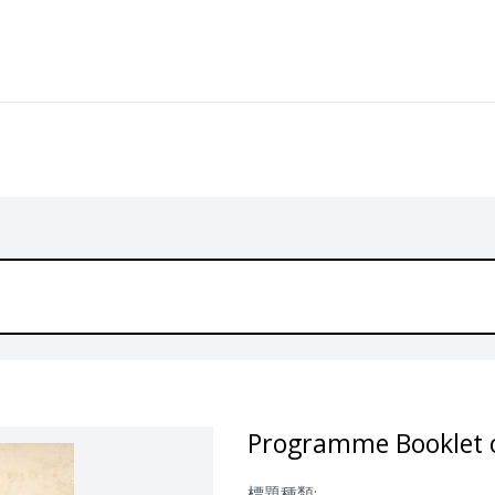
Programme Booklet o
標題種類: