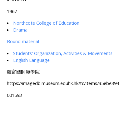
1967
Northcote College of Education
Drama
Bound material
Students' Organization, Activities & Movements
English Language
羅富國師範學院
https://imagedb.museum.eduhk.hk/tc/items/35ebe394
001593