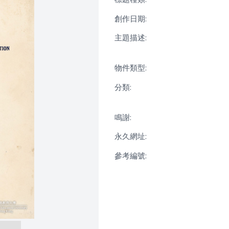
創作日期:
主題描述:
物件類型:
分類:
鳴謝:
永久網址:
參考編號: