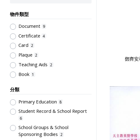
物件類型
Document
9
Certificate
4
Card
2
Plaque
2
鄧齊安
Teaching Aids
2
Book
1
分類
Primary Education
8
Student Record & School Report
6
School Groups & School
Sponsoring Bodies
2