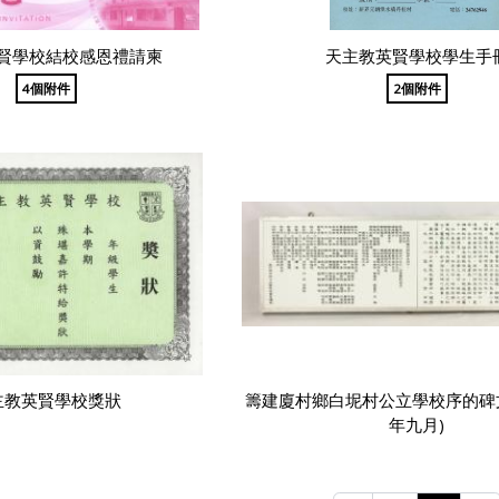
賢學校結校感恩禮請柬
天主教英賢學校學生手
4個附件
2個附件
主教英賢學校獎狀
籌建廈村鄉白坭村公立學校序的碑文
年九月)