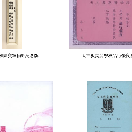
和陳寶寧捐款紀念牌
天主教英賢學校品行優良