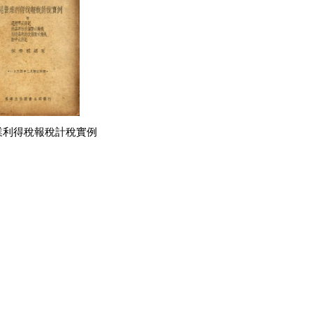
業利得稅報稅計稅實例