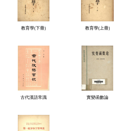
教育學(下冊)
教育學(上冊)
古代漢語常識
實變函數論