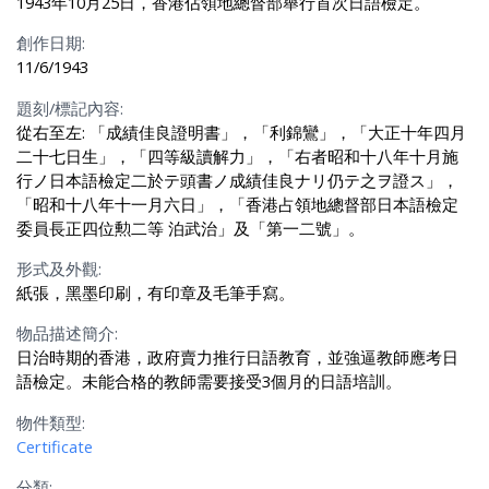
1943年10月25日，香港佔領地總督部舉行首次日語檢定。
創作日期:
11/6/1943
題刻/標記內容:
從右至左: 「成績佳良證明書」，「利錦鸞」，「大正十年四月
二十七日生」，「四等級讀解力」，「右者昭和十八年十月施
行ノ日本語檢定二於テ頭書ノ成績佳良ナリ仍テ之ヲ證ス」，
「昭和十八年十一月六日」，「香港占領地總督部日本語檢定
委員長正四位勲二等 泊武治」及「第一二號」。
形式及外觀:
紙張，黑墨印刷，有印章及毛筆手寫。
物品描述簡介:
日治時期的香港，政府賣力推行日語教育，並強逼教師應考日
語檢定。未能合格的教師需要接受3個月的日語培訓。
物件類型:
Certificate
分類: