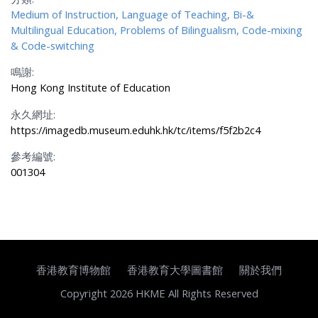
Medium of Instruction, Language of Teaching, Bi-&
Multilingual Education, Problems of Bilingualism, Code-mixing
& Code-switching
鳴謝:
Hong Kong Institute of Education
永久網址:
https://imagedb.museum.eduhk.hk/tc/items/f5f2b2c4
參考編號:
001304
香港教育博物館
香港教育大學圖書館
關於我們
Copyright 2026 HKME All Rights Reserved