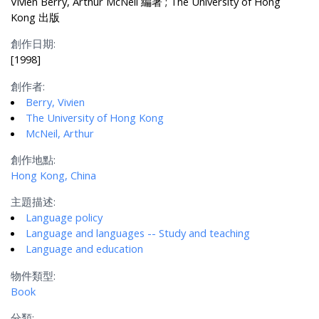
Vivien Berry, Arthur McNeil 編著 ; The University of Hong
Kong 出版
創作日期:
[1998]
創作者:
Berry, Vivien
The University of Hong Kong
McNeil, Arthur
創作地點:
Hong Kong, China
主題描述:
Language policy
Language and languages -- Study and teaching
Language and education
物件類型:
Book
分類: