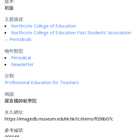
版本:
初版
主題描述:
Northcote College of Education
Northcote College of Education Past Students' Association
-- Periodicals
物件類型:
Periodical
Newsletter
分類:
Professional Education for Teachers
鳴謝:
羅富國師範學院
永久網址:
https://imagedb.museum.eduhk.hk/tc/items/f036b07c
參考編號:
000168