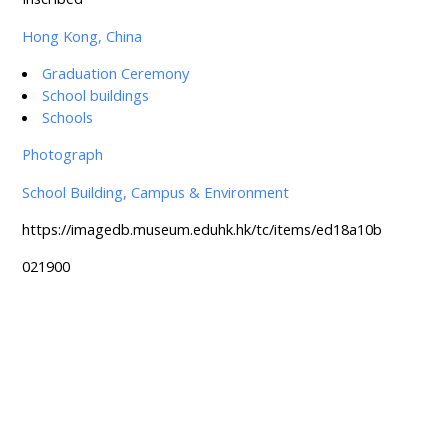
Hong Kong, China
Graduation Ceremony
School buildings
Schools
Photograph
School Building, Campus & Environment
https://imagedb.museum.eduhk.hk/tc/items/ed18a10b
021900