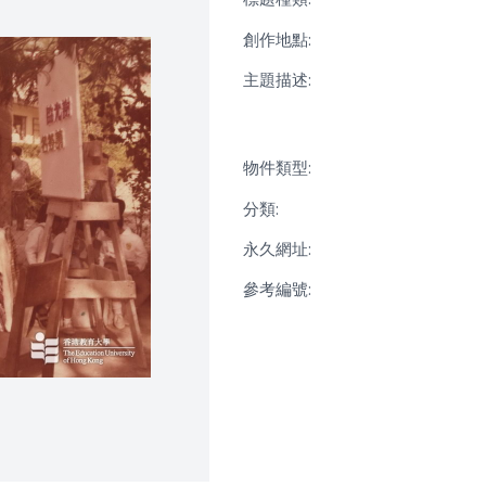
創作地點:
主題描述:
物件類型:
分類:
永久網址:
參考編號: