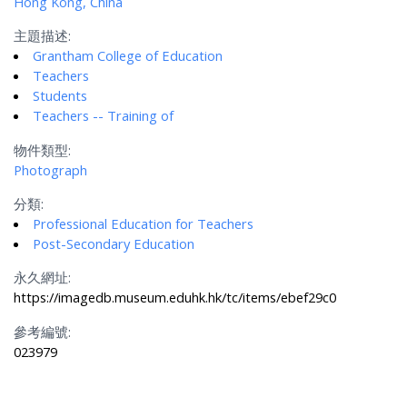
Hong Kong, China
主題描述:
Grantham College of Education
Teachers
Students
Teachers -- Training of
物件類型:
Photograph
分類:
Professional Education for Teachers
Post-Secondary Education
永久網址:
https://imagedb.museum.eduhk.hk/tc/items/ebef29c0
參考編號:
023979