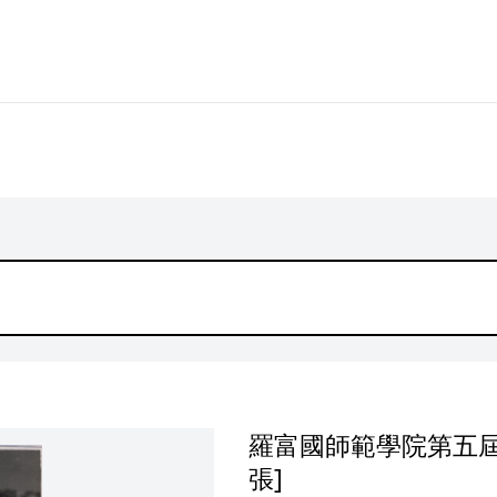
羅富國師範學院第五屆
張]