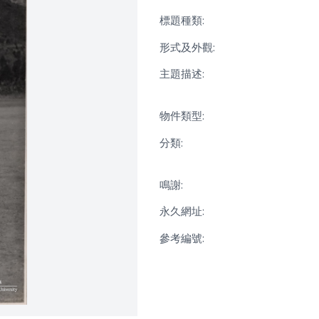
標題種類:
形式及外觀:
主題描述:
物件類型:
分類:
鳴謝:
永久網址:
參考編號: