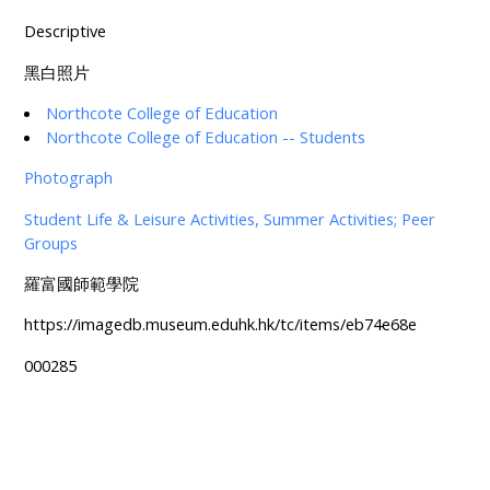
Descriptive
黑白照片
Northcote College of Education
Northcote College of Education -- Students
Photograph
Student Life & Leisure Activities, Summer Activities; Peer
Groups
羅富國師範學院
https://imagedb.museum.eduhk.hk/tc/items/eb74e68e
000285