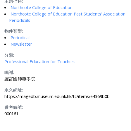
主題描述:
Northcote College of Education
Northcote College of Education Past Students' Association
-- Periodicals
物件類型:
Periodical
Newsletter
分類:
Professional Education for Teachers
鳴謝:
羅富國師範學院
永久網址:
https://imagedb.museum.eduhk.hk/tc/items/e4369b0b
參考編號:
000161