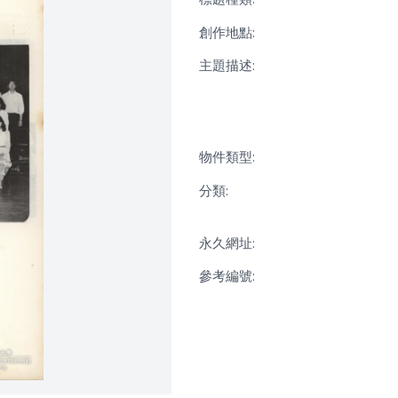
創作地點:
主題描述:
物件類型:
分類:
永久網址:
參考編號: