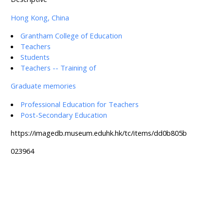
Hong Kong, China
Grantham College of Education
Teachers
Students
Teachers -- Training of
Graduate memories
Professional Education for Teachers
Post-Secondary Education
https://imagedb.museum.eduhk.hk/tc/items/dd0b805b
023964