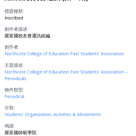
標題種類:
Inscribed
創作者描述:
羅富國校友會通訊組編
創作者:
Northcote College of Education Past Students' Association
主題描述:
Northcote College of Education Past Students' Association --
Periodicals
物件類型:
Periodical
分類:
Students' Organization, Activities & Movements
鳴謝:
羅富國師範學院