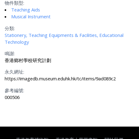
物件類型:
Teaching Aids
Musical Instrument
分類:
Stationery, Teaching Equipments & Facilities, Educational
Technology
鳴謝:
香港鄉村學校研究計劃
永久網址:
https://imagedb.museum.eduhk.hk/tc/items/9ad089c2
參考編號:
000506