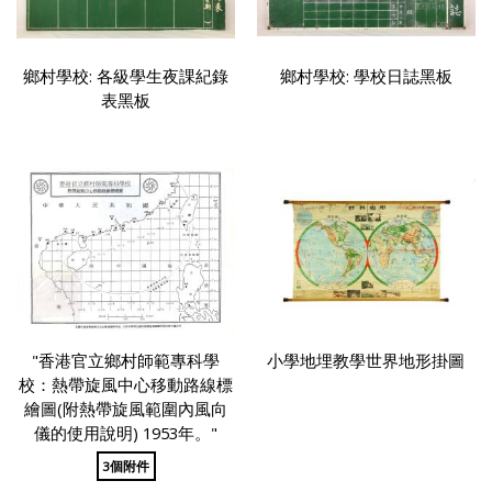
鄉村學校: 各級學生夜課紀錄
鄉村學校: 學校日誌黑板
表黑板
"香港官立鄉村師範專科學
小學地埋教學世界地形掛圖
校：熱帶旋風中心移動路線標
繪圖(附熱帶旋風範圍內風向
儀的使用說明) 1953年。"
3個附件