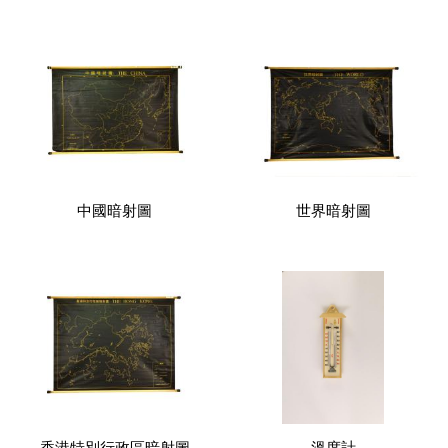
中國暗射圖
世界暗射圖
香港特別行政區暗射圖
溫度計