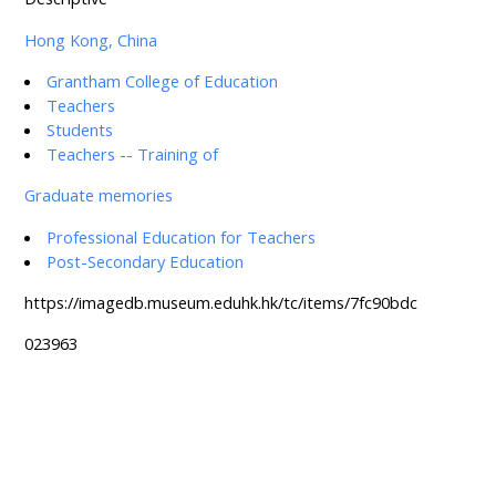
Hong Kong, China
Grantham College of Education
Teachers
Students
Teachers -- Training of
Graduate memories
Professional Education for Teachers
Post-Secondary Education
https://imagedb.museum.eduhk.hk/tc/items/7fc90bdc
023963