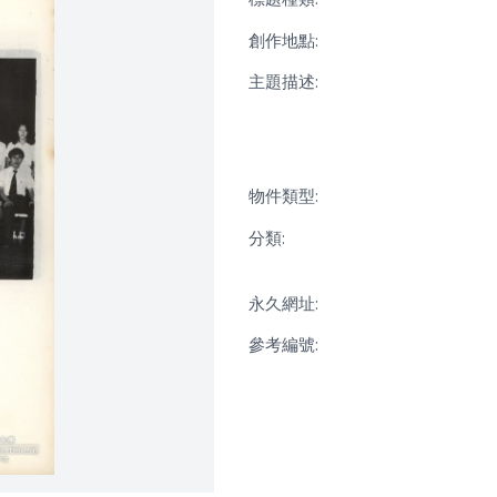
創作地點:
主題描述:
物件類型:
分類:
永久網址:
參考編號: