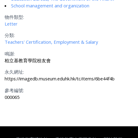
School management and organization
物件類型:
Letter
分類:
Teachers' Certification, Employment & Salary
鳴謝:
柏立基教育學院校友會
永久網址:
https://imagedb.museum.eduhk.hk/tc/items/6be44f4b
參考編號:
000065