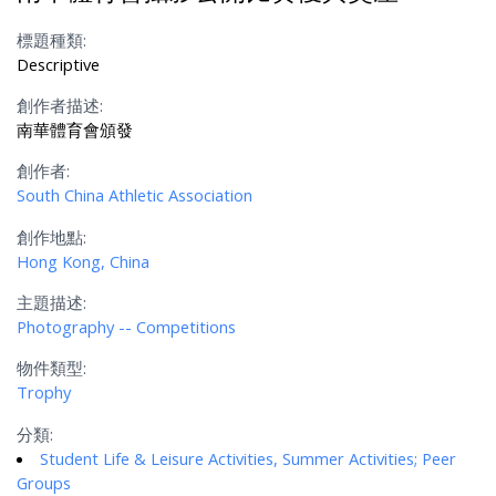
標題種類:
Descriptive
創作者描述:
南華體育會頒發
創作者:
South China Athletic Association
創作地點:
Hong Kong, China
主題描述:
Photography -- Competitions
物件類型:
Trophy
分類:
Student Life & Leisure Activities, Summer Activities; Peer
Groups